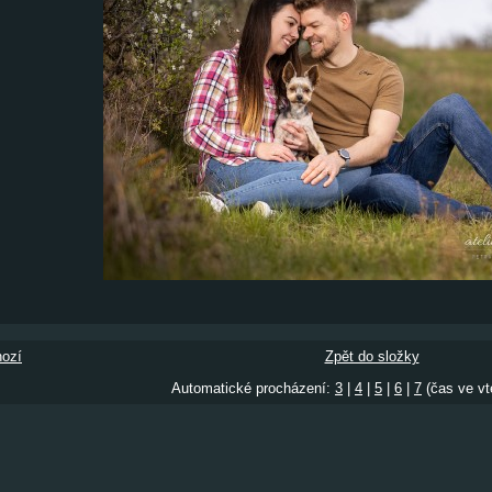
ozí
Zpět do složky
Automatické procházení:
3
|
4
|
5
|
6
|
7
(čas ve vt