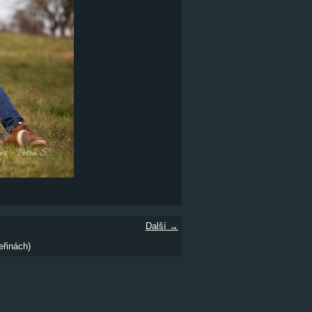
Další →
eřinách)