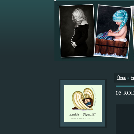
Úvod
»
F
05 RO