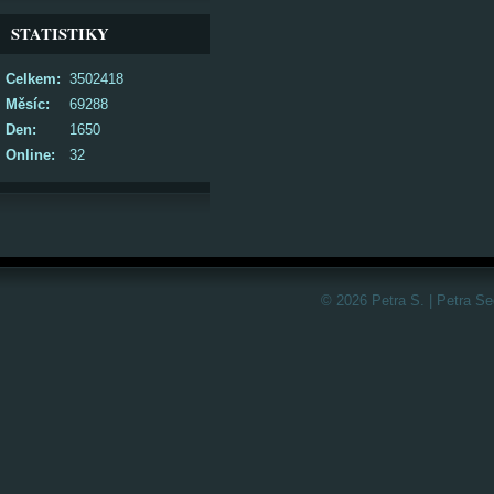
STATISTIKY
Celkem:
3502418
Měsíc:
69288
Den:
1650
Online:
32
© 2026 Petra S. | Petra S