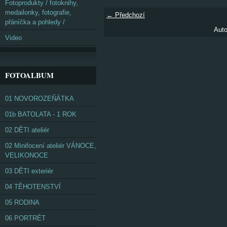
Fotoprodukty / fotoknihy,
medailonky, fotografie,
← Předchozí
přáníčka a pohledy /
Auto
Video
FOTOALBUM
01 NOVOROZEŇÁTKA
01b BATOLATA - 1 ROK
02 DĚTI ateliér
02 Minifocení ateliér VÁNOCE,
VELIKONOCE
03 DĚTI exteriér
04 TĚHOTENSTVÍ
05 RODINA
06 PORTRÉT