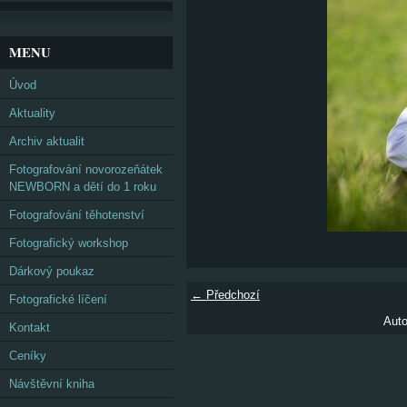
MENU
Úvod
Aktuality
Archiv aktualit
Fotografování novorozeňátek
NEWBORN a dětí do 1 roku
Fotografování těhotenství
Fotografický workshop
Dárkový poukaz
← Předchozí
Fotografické líčení
Auto
Kontakt
Ceníky
Návštěvní kniha