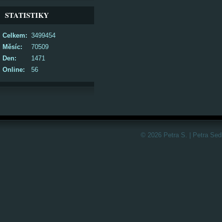
STATISTIKY
Celkem:
3499454
Měsíc:
70509
Den:
1471
Online:
56
© 2026 Petra S. | Petra Sed