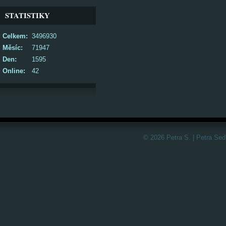
STATISTIKY
Celkem:
3496930
Měsíc:
71947
Den:
1595
Online:
42
© 2026 Petra S. | Petra Sed