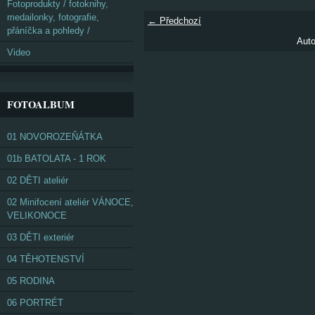
Fotoprodukty / fotoknihy,
medailonky, fotografie,
← Předchozí
přáníčka a pohledy /
Auto
Video
FOTOALBUM
01 NOVOROZEŇÁTKA
01b BATOLATA - 1 ROK
02 DĚTI ateliér
02 Minifocení ateliér VÁNOCE,
VELIKONOCE
03 DĚTI exteriér
04 TĚHOTENSTVÍ
05 RODINA
06 PORTRÉT