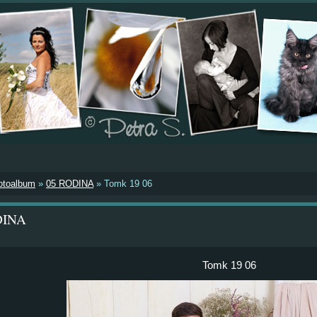
otoalbum
»
05 RODINA
»
Tomk 19 06
DINA
Tomk 19 06