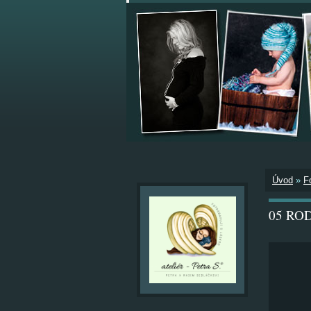
Úvod
»
F
05 RO