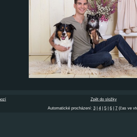
ozí
Zpět do složky
Automatické procházení:
3
|
4
|
5
|
6
|
7
(čas ve vt