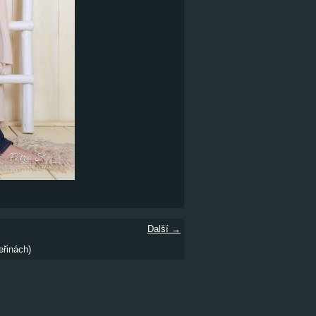
Další →
eřinách)