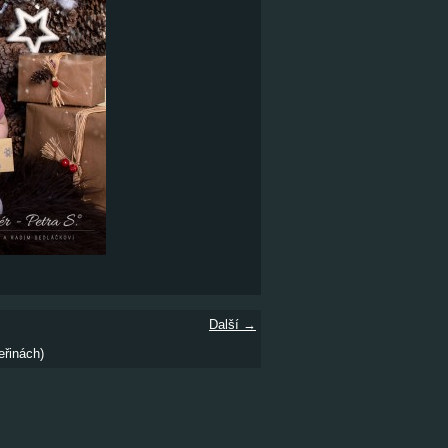
Další →
eřinách)