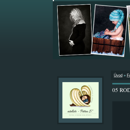
Úvod
»
F
05 RO