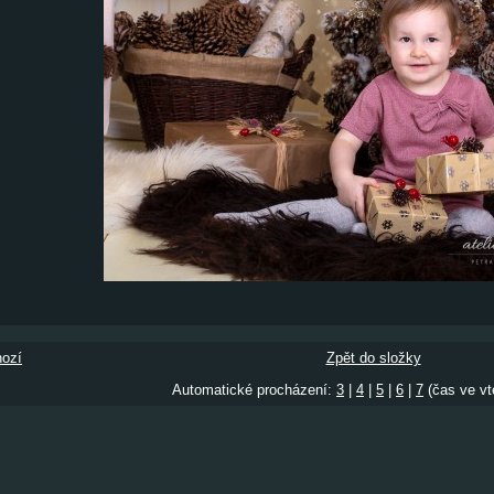
ozí
Zpět do složky
Automatické procházení:
3
|
4
|
5
|
6
|
7
(čas ve vt