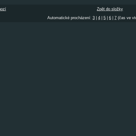
ozí
Zpět do složky
Automatické procházení:
3
|
4
|
5
|
6
|
7
(čas ve vt