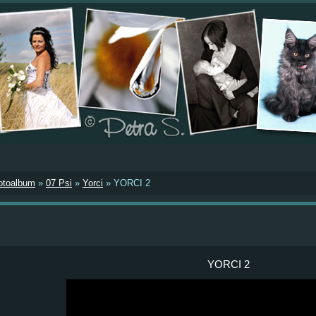
otoalbum
»
07 Psi
»
Yorci
»
YORCI 2
YORCI 2