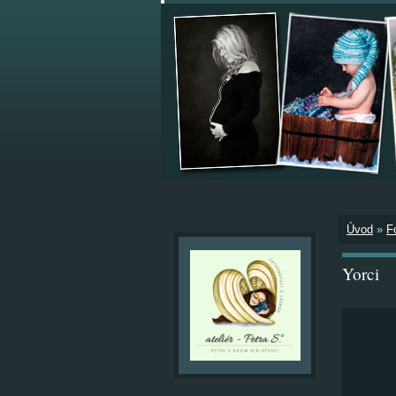
Úvod
»
F
Yorci