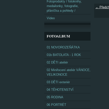
Fotoprodukty / fotoknihy,
medailonky, fotografie,
← Předch
přáníčka a pohledy /
Video
FOTOALBUM
01 NOVOROZEŇÁTKA
01b BATOLATA - 1 ROK
02 DĚTI ateliér
02 Minifocení ateliér VÁNOCE,
VELIKONOCE
03 DĚTI exteriér
04 TĚHOTENSTVÍ
05 RODINA
06 PORTRÉT