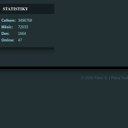
STATISTIKY
Celkem:
3496768
Měsíc:
72033
Den:
1664
Online:
47
© 2026 Petra S. | Petra Sed