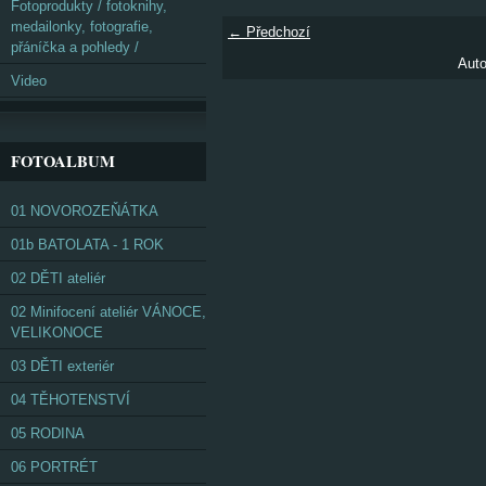
Fotoprodukty / fotoknihy,
medailonky, fotografie,
← Předchozí
přáníčka a pohledy /
Auto
Video
FOTOALBUM
01 NOVOROZEŇÁTKA
01b BATOLATA - 1 ROK
02 DĚTI ateliér
02 Minifocení ateliér VÁNOCE,
VELIKONOCE
03 DĚTI exteriér
04 TĚHOTENSTVÍ
05 RODINA
06 PORTRÉT