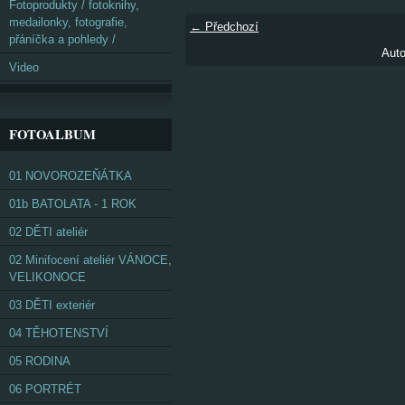
Fotoprodukty / fotoknihy,
medailonky, fotografie,
← Předchozí
přáníčka a pohledy /
Auto
Video
FOTOALBUM
01 NOVOROZEŇÁTKA
01b BATOLATA - 1 ROK
02 DĚTI ateliér
02 Minifocení ateliér VÁNOCE,
VELIKONOCE
03 DĚTI exteriér
04 TĚHOTENSTVÍ
05 RODINA
06 PORTRÉT