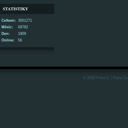
STATISTIKY
Celkem:
3501271
Měsíc:
69782
Den:
1909
Online:
56
© 2026 Petra S. | Petra S