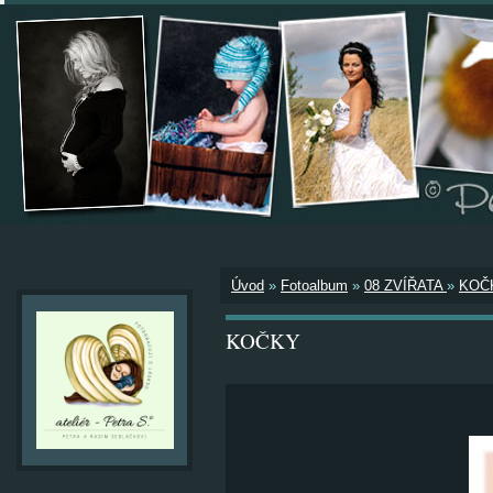
Úvod
»
Fotoalbum
»
08 ZVÍŘATA
»
KOČ
KOČKY