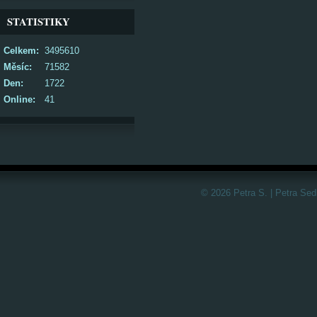
STATISTIKY
Celkem:
3495610
Měsíc:
71582
Den:
1722
Online:
41
© 2026 Petra S. | Petra Sed