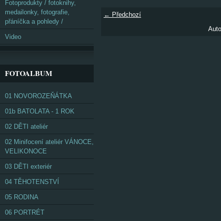
Fotoprodukty / fotoknihy,
medailonky, fotografie,
← Předchozí
přáníčka a pohledy /
Auto
Video
FOTOALBUM
01 NOVOROZEŇÁTKA
01b BATOLATA - 1 ROK
02 DĚTI ateliér
02 Minifocení ateliér VÁNOCE,
VELIKONOCE
03 DĚTI exteriér
04 TĚHOTENSTVÍ
05 RODINA
06 PORTRÉT