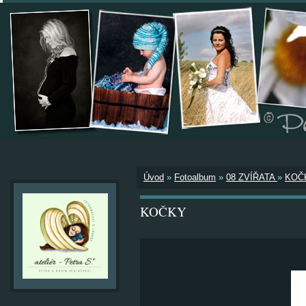
Úvod
»
Fotoalbum
»
08 ZVÍŘATA
»
KOČ
KOČKY