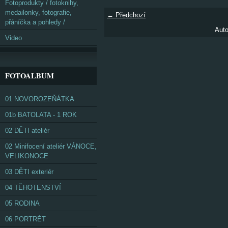
Fotoprodukty / fotoknihy,
medailonky, fotografie,
← Předchozí
přáníčka a pohledy /
Auto
Video
FOTOALBUM
01 NOVOROZEŇÁTKA
01b BATOLATA - 1 ROK
02 DĚTI ateliér
02 Minifocení ateliér VÁNOCE,
VELIKONOCE
03 DĚTI exteriér
04 TĚHOTENSTVÍ
05 RODINA
06 PORTRÉT