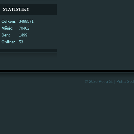
STATISTIKY
Celkem:
3499571
Měsíc:
70462
Den:
1499
Online:
53
© 2026 Petra S. | Petra Sed