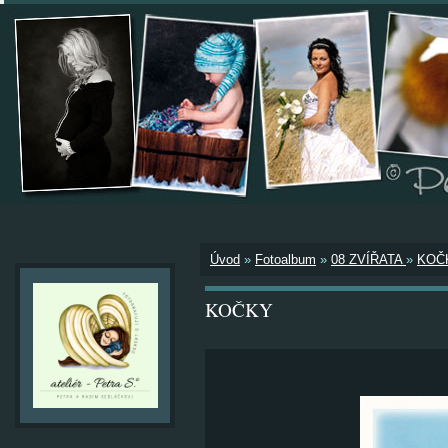
Úvod
»
Fotoalbum
»
08 ZVÍŘATA
»
KOČ
KOČKY