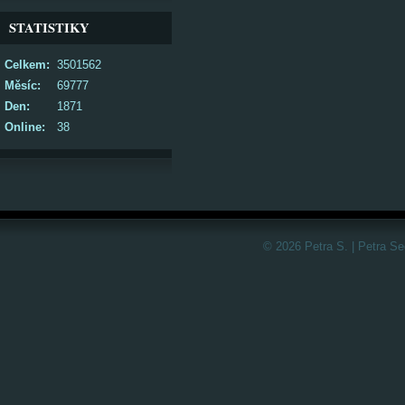
STATISTIKY
Celkem:
3501562
Měsíc:
69777
Den:
1871
Online:
38
© 2026 Petra S. | Petra S