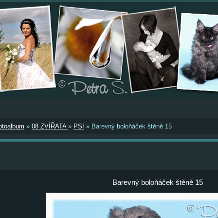
otoalbum
»
08 ZVÍŘATA
»
PSI
»
Barevný boloňáček štěně 15
Barevný boloňáček štěně 15