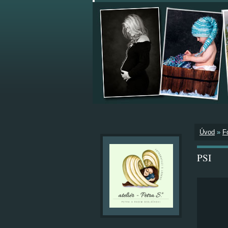
Úvod
»
F
PSI