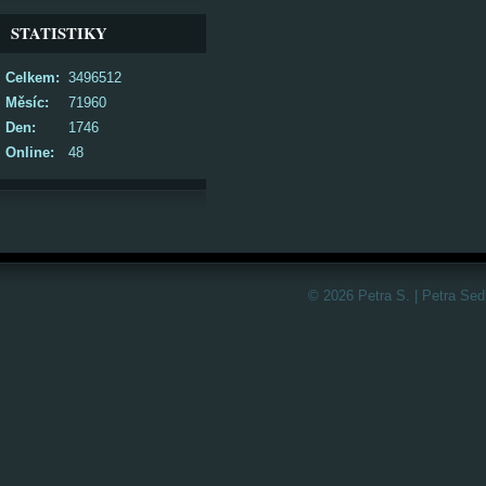
STATISTIKY
Celkem:
3496512
Měsíc:
71960
Den:
1746
Online:
48
© 2026 Petra S. | Petra Sed