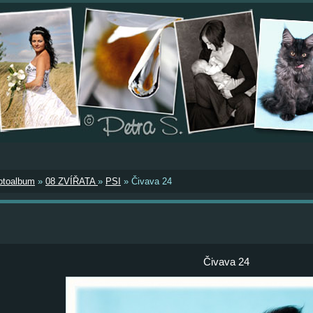
otoalbum
»
08 ZVÍŘATA
»
PSI
»
Čivava 24
Čivava 24