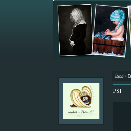
Úvod
»
F
PSI