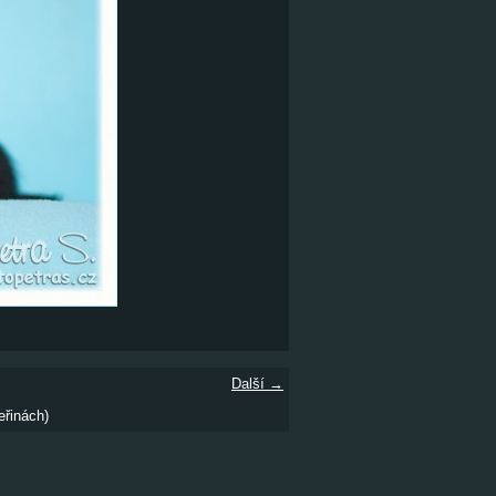
Další →
eřinách)