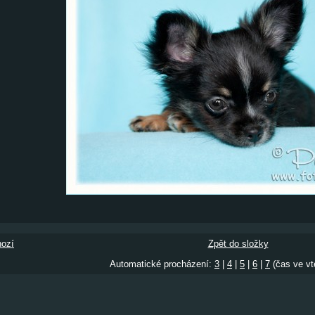
ozí
Zpět do složky
Automatické procházení:
3
|
4
|
5
|
6
|
7
(čas ve vt