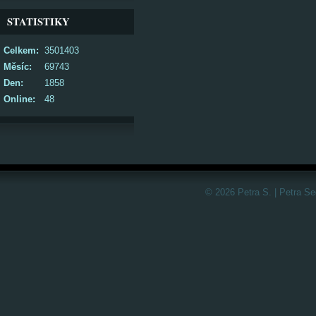
STATISTIKY
Celkem:
3501403
Měsíc:
69743
Den:
1858
Online:
48
© 2026 Petra S. | Petra S