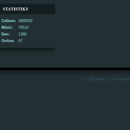
STATISTIKY
Celkem:
3499292
Měsíc:
70510
Den:
1388
Online:
47
© 2026 Petra S. | Petra Sed