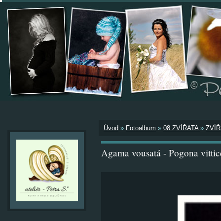
Úvod
»
Fotoalbum
»
08 ZVÍŘATA
»
ZVÍŘ
Agama vousatá - Pogona vittic