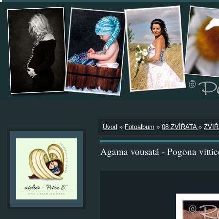
Úvod
»
Fotoalbum
»
08 ZVÍŘATA
»
ZVÍŘ
Agama vousatá - Pogona vittic