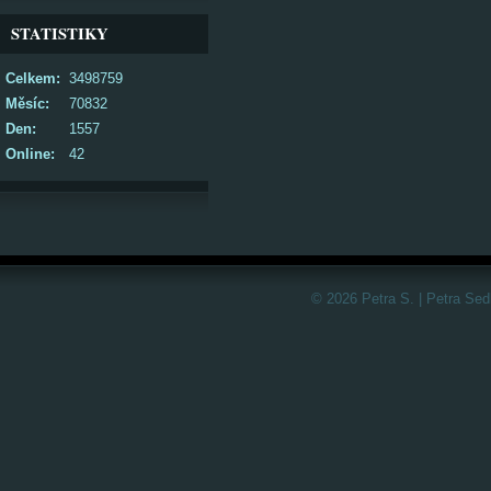
STATISTIKY
Celkem:
3498759
Měsíc:
70832
Den:
1557
Online:
42
© 2026 Petra S. | Petra Sed