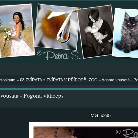
otoalbum
»
08 ZVÍŘATA
»
ZVÍŘATA V PŘÍRODĚ, ZOO
»
Agama vousatá - Po
ousatá - Pogona vitticeps
IMG_9295