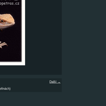
Další →
eřinách)