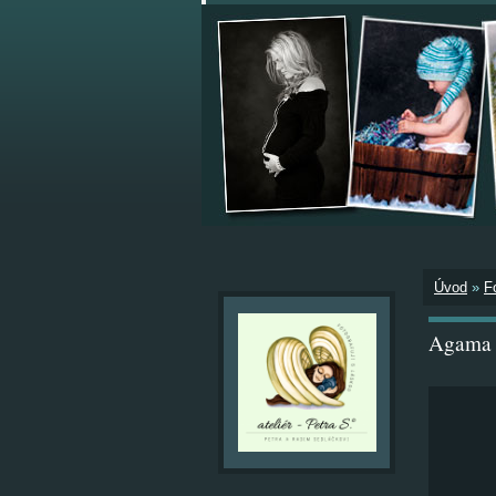
Úvod
»
F
Agama v