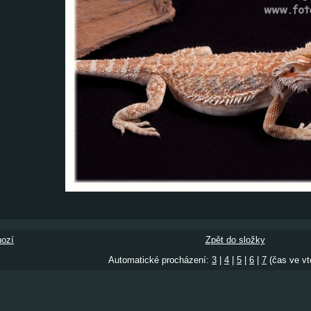
ozí
Zpět do složky
Automatické procházení:
3
|
4
|
5
|
6
|
7
(čas ve vt