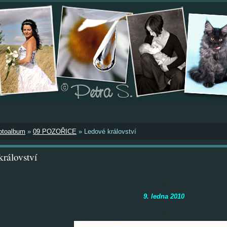
otoalbum
»
09 POZOŘICE
»
Ledové království
rálovství
.
9. ledna 2010
.