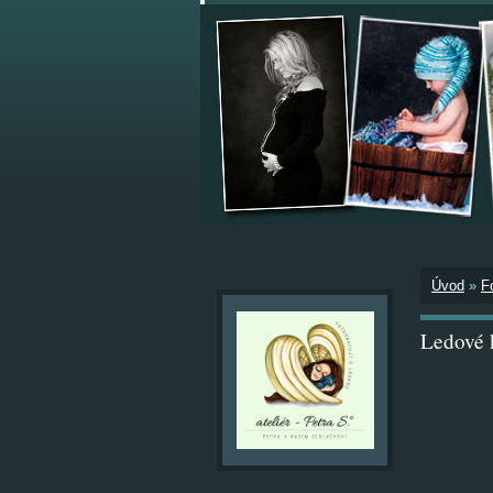
Úvod
»
F
Ledové k