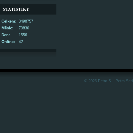
STATISTIKY
Celkem:
3498757
Měsíc:
70830
Den:
1556
Online:
42
© 2026 Petra S. | Petra Sed