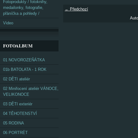
Fotoprodukty / fotoknihy,
medailonky, fotografie,
← Předchozí
přáníčka a pohledy /
Auto
Video
FOTOALBUM
01 NOVOROZEŇÁTKA
01b BATOLATA - 1 ROK
02 DĚTI ateliér
02 Minifocení ateliér VÁNOCE,
VELIKONOCE
03 DĚTI exteriér
04 TĚHOTENSTVÍ
05 RODINA
06 PORTRÉT