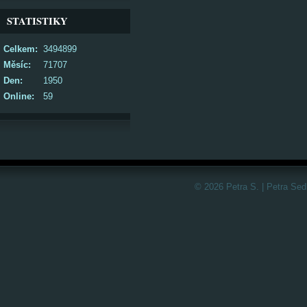
STATISTIKY
Celkem:
3494899
Měsíc:
71707
Den:
1950
Online:
59
© 2026 Petra S. | Petra Sed