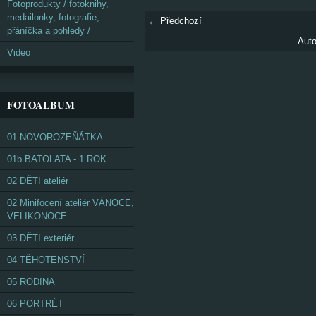
Fotoprodukty / fotoknihy,
medailonky, fotografie,
← Předchozí
přáníčka a pohledy /
Auto
Video
FOTOALBUM
01 NOVOROZEŇÁTKA
01b BATOLATA - 1 ROK
02 DĚTI ateliér
02 Minifocení ateliér VÁNOCE,
VELIKONOCE
03 DĚTI exteriér
04 TĚHOTENSTVÍ
05 RODINA
06 PORTRÉT