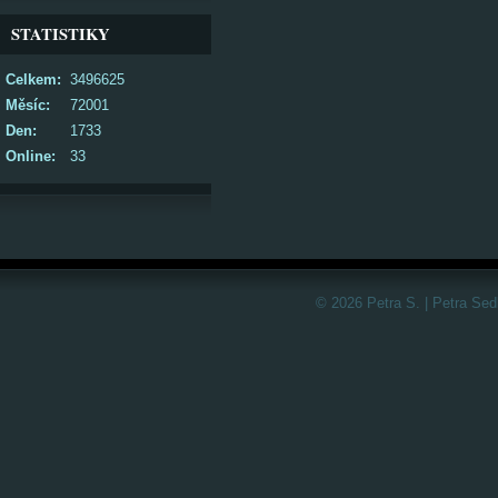
STATISTIKY
Celkem:
3496625
Měsíc:
72001
Den:
1733
Online:
33
© 2026 Petra S. | Petra Sed