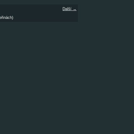
Další →
eřinách)