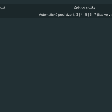
ozí
Zpět do složky
Automatické procházení:
3
|
4
|
5
|
6
|
7
(čas ve vt