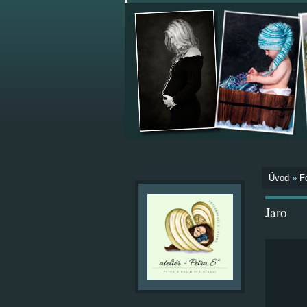
Úvod
»
F
Jaro