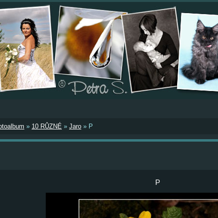
otoalbum
»
10 RŮZNÉ
»
Jaro
»
P
P