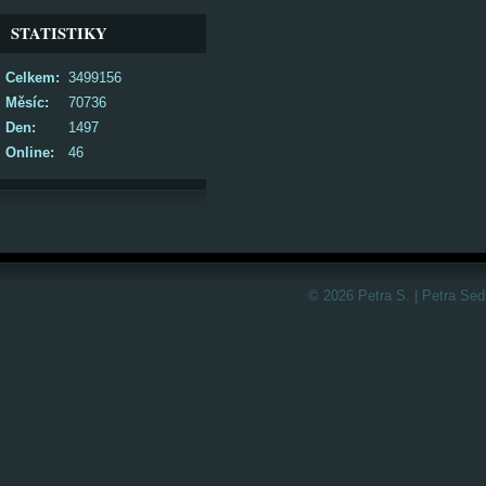
STATISTIKY
Celkem:
3499156
Měsíc:
70736
Den:
1497
Online:
46
© 2026 Petra S. | Petra Sed