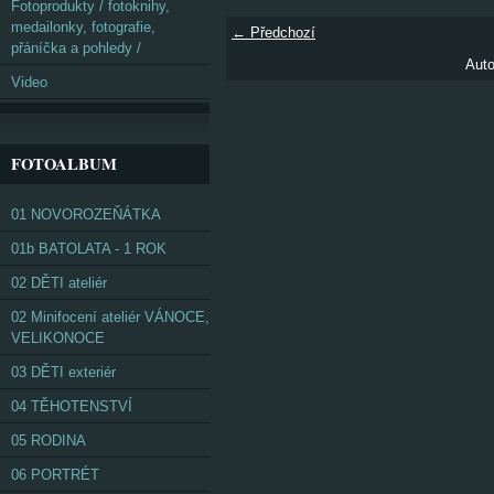
Fotoprodukty / fotoknihy,
medailonky, fotografie,
← Předchozí
přáníčka a pohledy /
Auto
Video
FOTOALBUM
01 NOVOROZEŇÁTKA
01b BATOLATA - 1 ROK
02 DĚTI ateliér
02 Minifocení ateliér VÁNOCE,
VELIKONOCE
03 DĚTI exteriér
04 TĚHOTENSTVÍ
05 RODINA
06 PORTRÉT