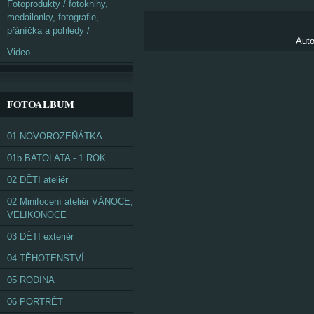
Fotoprodukty / fotoknihy,
medailonky, fotografie,
přáníčka a pohledy /
Auto
Video
FOTOALBUM
01 NOVOROZEŇÁTKA
01b BATOLATA - 1 ROK
02 DĚTI ateliér
02 Minifocení ateliér VÁNOCE,
VELIKONOCE
03 DĚTI exteriér
04 TĚHOTENSTVÍ
05 RODINA
06 PORTRÉT