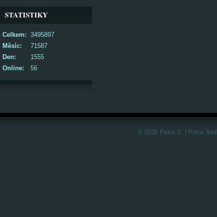
STATISTIKY
Celkem:
3495897
Měsíc:
71587
Den:
1555
Online:
56
© 2026 Petra S. | Petra Sed