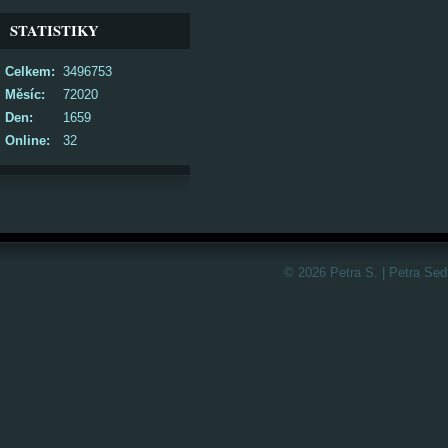
STATISTIKY
Celkem:
3496753
Měsíc:
72020
Den:
1659
Online:
32
© 2026 Petra S. | Petra Sed