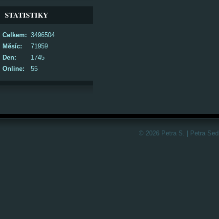
STATISTIKY
Celkem:
3496504
Měsíc:
71959
Den:
1745
Online:
55
© 2026 Petra S. | Petra Sed