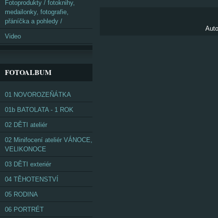
Fotoprodukty / fotoknihy,
medailonky, fotografie,
přáníčka a pohledy /
Auto
Video
FOTOALBUM
01 NOVOROZEŇÁTKA
01b BATOLATA - 1 ROK
02 DĚTI ateliér
02 Minifocení ateliér VÁNOCE,
VELIKONOCE
03 DĚTI exteriér
04 TĚHOTENSTVÍ
05 RODINA
06 PORTRÉT