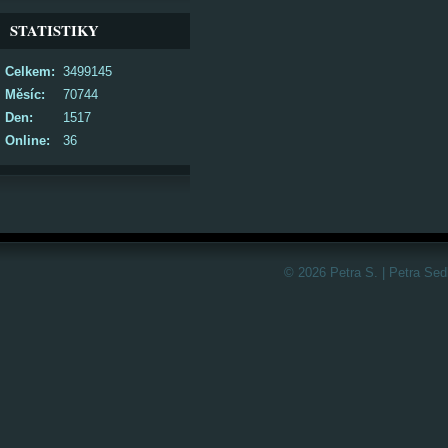
STATISTIKY
Celkem:
3499145
Měsíc:
70744
Den:
1517
Online:
36
© 2026 Petra S. | Petra Sed