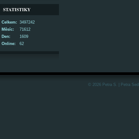
STATISTIKY
Celkem:
3497242
Měsíc:
71612
Den:
1609
Online:
62
© 2026 Petra S. | Petra Sed