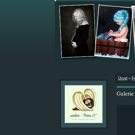
Úvod
»
F
Galeri