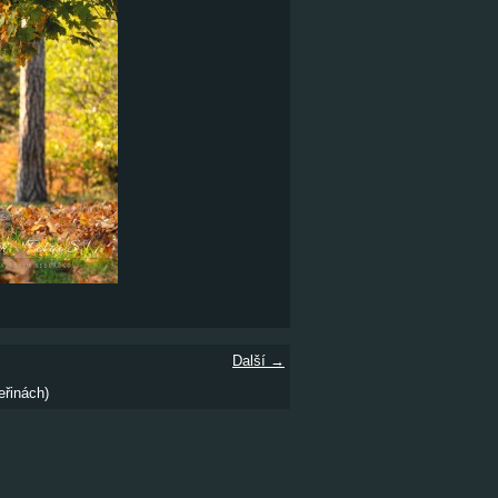
Další →
eřinách)