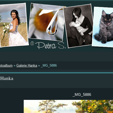
otoalbum
»
Galerie Hanka
»
_MG_5886
e Hanka
_MG_5886