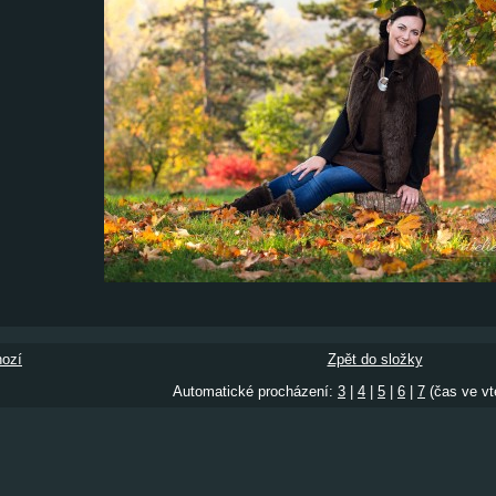
ozí
Zpět do složky
Automatické procházení:
3
|
4
|
5
|
6
|
7
(čas ve vt