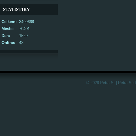
STATISTIKY
Celkem:
3499668
Měsíc:
70401
Den:
1529
Online:
43
© 2026 Petra S. | Petra Sed