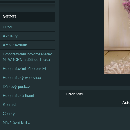
MENU
Úvod
Aktuality
Archiv aktualit
Fotografování novorozeňátek
NEWBORN a dětí do 1 roku
Fotografování těhotenství
Fotografický workshop
Dárkový poukaz
← Předchozí
Fotografické líčení
Auto
Kontakt
Ceníky
Návštěvní kniha