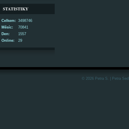
STATISTIKY
Celkem:
3498746
Měsíc:
70841
Den:
1557
Online:
29
© 2026 Petra S. | Petra Sed