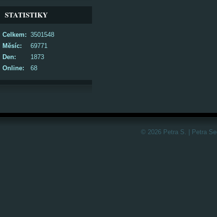
STATISTIKY
Celkem:
3501548
Měsíc:
69771
Den:
1873
Online:
68
© 2026 Petra S. | Petra S