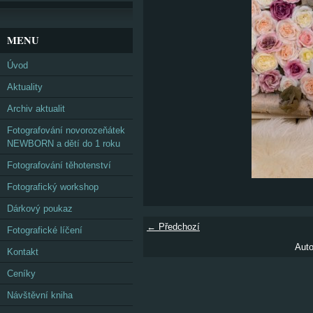
MENU
Úvod
Aktuality
Archiv aktualit
Fotografování novorozeňátek
NEWBORN a dětí do 1 roku
Fotografování těhotenství
Fotografický workshop
Dárkový poukaz
← Předchozí
Fotografické líčení
Auto
Kontakt
Ceníky
Návštěvní kniha