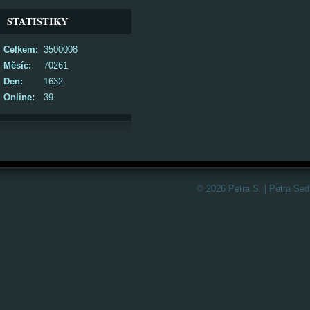
STATISTIKY
Celkem:
3500008
Měsíc:
70261
Den:
1632
Online:
39
© 2026 Petra S. | Petra Sed