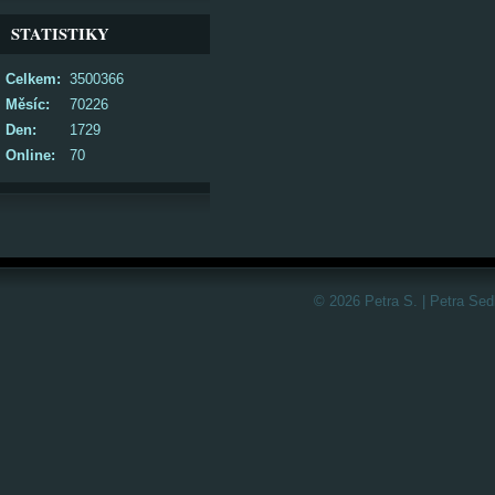
STATISTIKY
Celkem:
3500366
Měsíc:
70226
Den:
1729
Online:
70
© 2026 Petra S. | Petra Sed