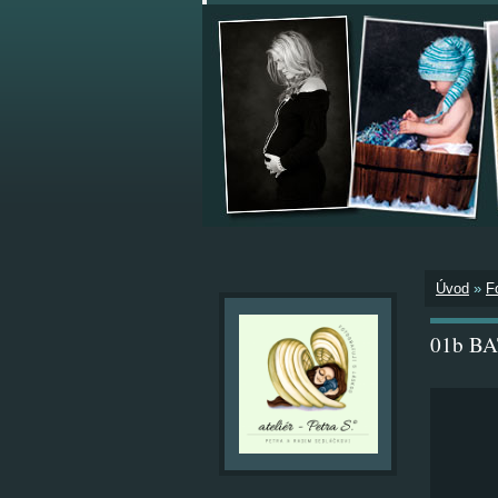
Úvod
»
F
01b B