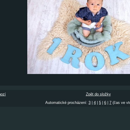
ozí
Zpět do složky
Automatické procházení:
3
|
4
|
5
|
6
|
7
(čas ve vt