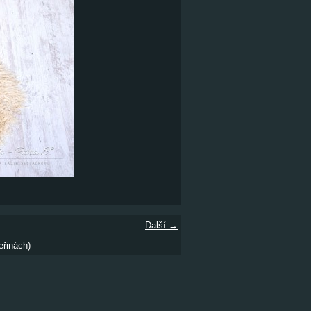
Další →
eřinách)