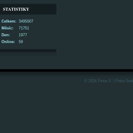
STATISTIKY
Celkem:
3495007
Měsíc:
71751
Den:
1977
Online:
59
© 2026 Petra S. | Petra Sed