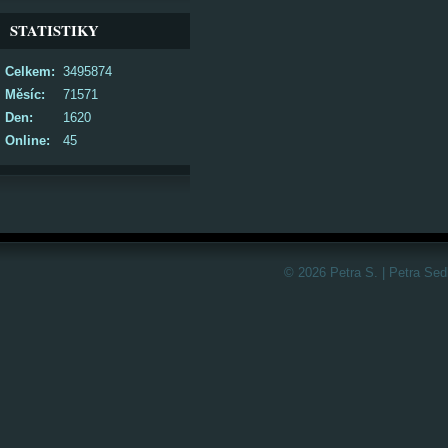
STATISTIKY
Celkem:
3495874
Měsíc:
71571
Den:
1620
Online:
45
© 2026 Petra S. | Petra Sed