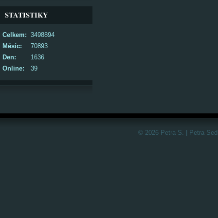
STATISTIKY
Celkem:
3498894
Měsíc:
70893
Den:
1636
Online:
39
© 2026 Petra S. | Petra Sed