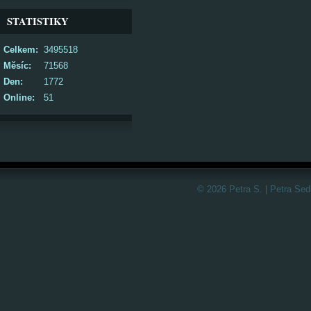
STATISTIKY
Celkem:
3495518
Měsíc:
71568
Den:
1772
Online:
51
© 2026 Petra S. | Petra Sed