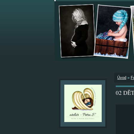
Úvod
»
F
02 DĚTI