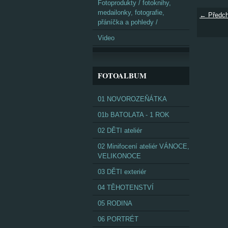
Fotoprodukty / fotoknihy,
medailonky, fotografie,
← Předch
přáníčka a pohledy /
Video
FOTOALBUM
01 NOVOROZEŇÁTKA
01b BATOLATA - 1 ROK
02 DĚTI ateliér
02 Minifocení ateliér VÁNOCE,
VELIKONOCE
03 DĚTI exteriér
04 TĚHOTENSTVÍ
05 RODINA
06 PORTRÉT