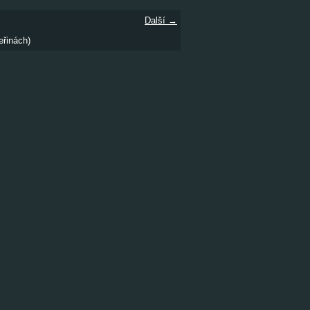
Další →
eřinách)