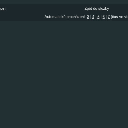
ozí
Zpět do složky
Automatické procházení:
3
|
4
|
5
|
6
|
7
(čas ve vt