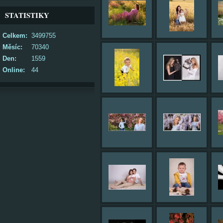
STATISTIKY
Celkem:
3499755
Měsíc:
70340
Den:
1559
Online:
44