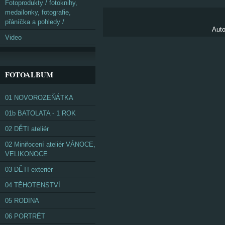
Fotoprodukty / fotoknihy,
medailonky, fotografie,
přáníčka a pohledy /
Auto
Video
FOTOALBUM
01 NOVOROZEŇÁTKA
01b BATOLATA - 1 ROK
02 DĚTI ateliér
02 Minifocení ateliér VÁNOCE,
VELIKONOCE
03 DĚTI exteriér
04 TĚHOTENSTVÍ
05 RODINA
06 PORTRÉT