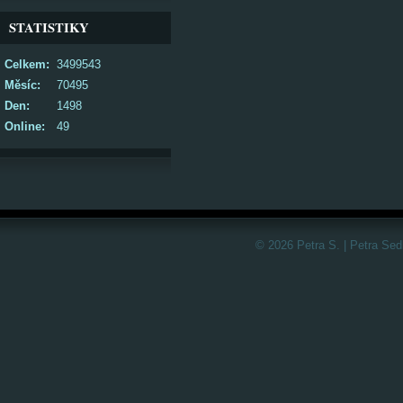
STATISTIKY
Celkem:
3499543
Měsíc:
70495
Den:
1498
Online:
49
© 2026 Petra S. | Petra Sed