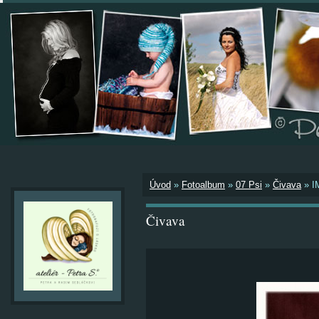
Úvod
»
Fotoalbum
»
07 Psi
»
Čivava
»
I
Čivava