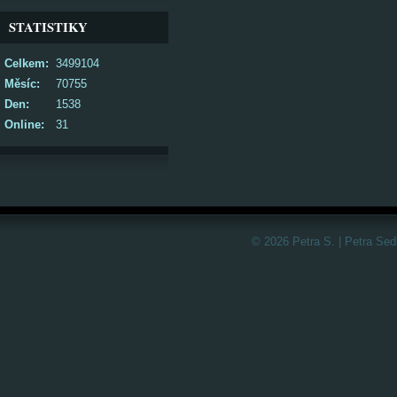
STATISTIKY
Celkem:
3499104
Měsíc:
70755
Den:
1538
Online:
31
© 2026 Petra S. | Petra Sed