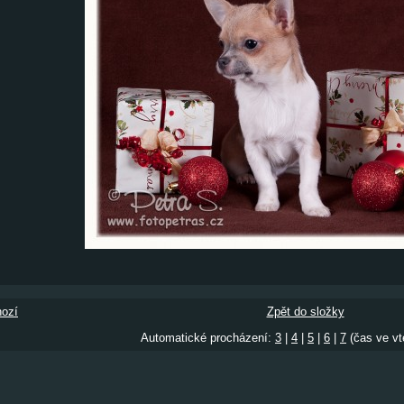
ozí
Zpět do složky
Automatické procházení:
3
|
4
|
5
|
6
|
7
(čas ve vt