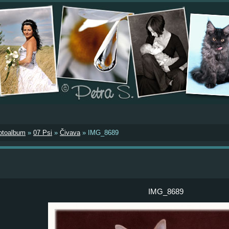
otoalbum
»
07 Psi
»
Čivava
»
IMG_8689
IMG_8689