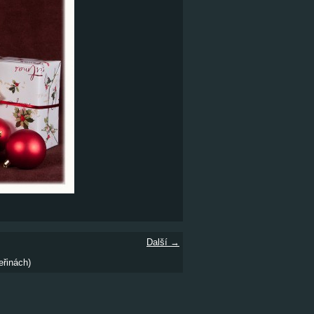
Další →
eřinách)