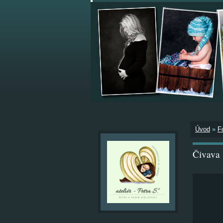
Úvod
»
F
Čivava