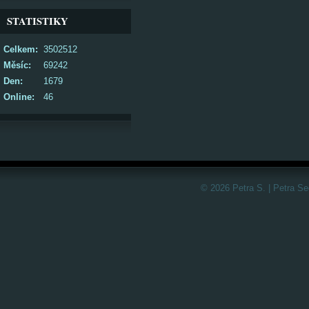
STATISTIKY
Celkem:
3502512
Měsíc:
69242
Den:
1679
Online:
46
© 2026 Petra S. | Petra S