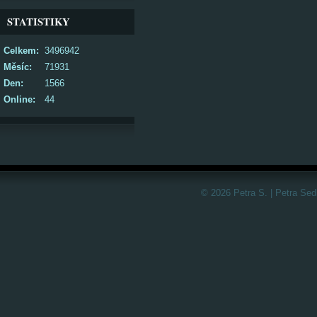
STATISTIKY
Celkem:
3496942
Měsíc:
71931
Den:
1566
Online:
44
© 2026 Petra S. | Petra Sed