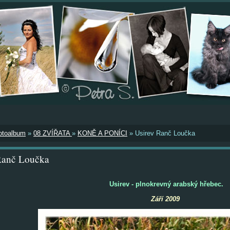
otoalbum
»
08 ZVÍŘATA
»
KONĚ A PONÍCI
»
Usirev Ranč Loučka
Ranč Loučka
Usirev - plnokrevný arabský hřebec.
Září 2009