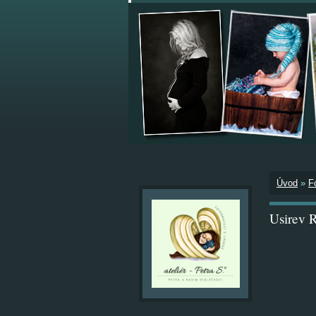
Úvod
»
F
Usirev 