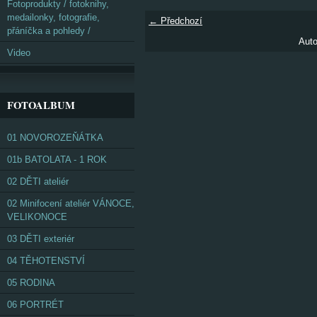
Fotoprodukty / fotoknihy,
medailonky, fotografie,
← Předchozí
přáníčka a pohledy /
Auto
Video
FOTOALBUM
01 NOVOROZEŇÁTKA
01b BATOLATA - 1 ROK
02 DĚTI ateliér
02 Minifocení ateliér VÁNOCE,
VELIKONOCE
03 DĚTI exteriér
04 TĚHOTENSTVÍ
05 RODINA
06 PORTRÉT