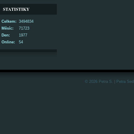
STATISTIKY
Celkem:
3494834
Měsíc:
71723
Den:
1977
Online:
54
© 2026 Petra S. | Petra Sed